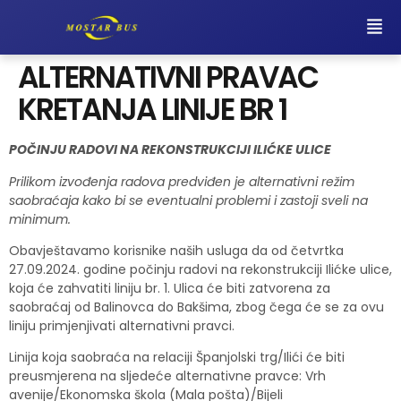
ALTERNATIVNI PRAVAC
KRETANJA LINIJE BR 1
POČINJU RADOVI NA REKONSTRUKCIJI ILIĆKE ULICE
Prilikom izvođenja radova predviđen je alternativni režim
saobraćaja kako bi se eventualni problemi i zastoji sveli na
minimum.
Obavještavamo korisnike naših usluga da od četvrtka
27.09.2024. godine počinju radovi na rekonstrukciji Ilićke ulice,
koja će zahvatiti liniju br. 1. Ulica će biti zatvorena za
saobraćaj od Balinovca do Bakšima, zbog čega će se za ovu
liniju primjenjivati ​​alternativni pravci.
Linija koja saobraća na relaciji Španjolski trg/Ilići će biti
preusmjerena na sljedeće alternativne pravce: Vrh
avenije/Ekonomska škola (Mala pošta)/Bijeli