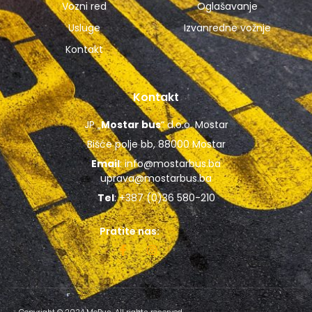
Vozni red
Oglašavanje
Usluge
Izvanredne vožnje
Kontakt
Kontakt
JP „
Mostar bus
“ d.o.o. Mostar
Bišće polje bb, 88000 Mostar
Email
:
info@mostarbus.ba
uprava@mostarbus.ba
Tel
: +387 (0)36 580-210
Pratite nas:
Copyright © 2024 MoBus, All rights reserved.