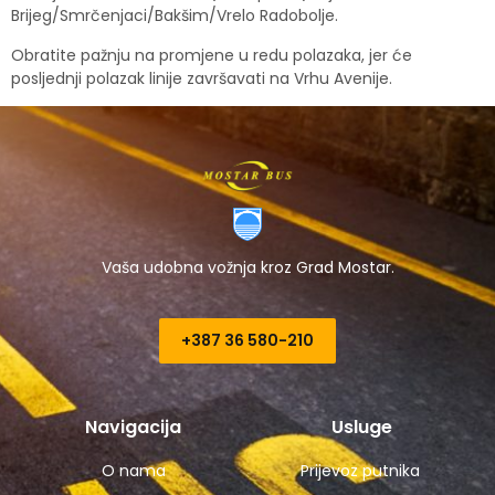
Brijeg/Smrčenjaci/Bakšim/Vrelo Radobolje.
Obratite pažnju na promjene u redu polazaka, jer će
posljednji polazak linije završavati na Vrhu Avenije.
Vaša udobna vožnja kroz Grad Mostar.
+387 36 580-210​
Navigacija
Usluge
O nama
Prijevoz putnika