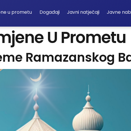
ene u prometu
Događaji
Javni natječaji
Javne na
zmjene U Prometu
rijeme Ramazanskog B