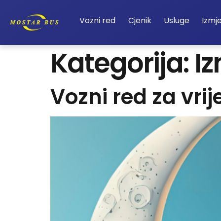
Vozni red
Cjenik
Usluge
Izmj
Kategorija:
I
Vozni red za v