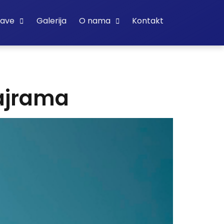
bave
Galerija
O nama
Kontakt
ajrama