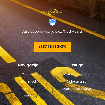
Vaša udobna vožnja kroz Grad Mostar.
+387 36 580-210​
Navigacija
Usluge
O nama
Prijevoz putnika
Vozni red
Oglašavanje
Usluge
Izvanredne vožnje
Kontakt