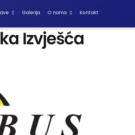
bave
Galerija
O nama
Kontakt
ka Izvješća