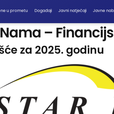
ene u prometu
Događaji
Javni natječaji
Javne na
Nama – Financijs
ešće za 2025. godinu