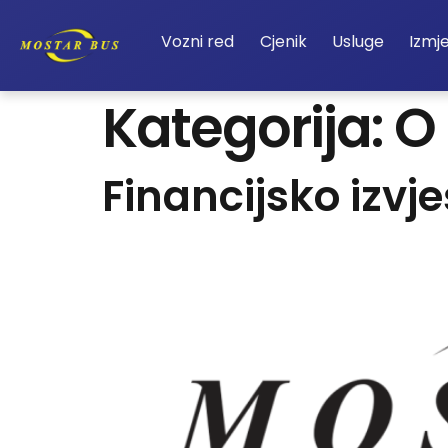
Vozni red
Cjenik
Usluge
Izmj
Kategorija:
O 
Financijsko izvj