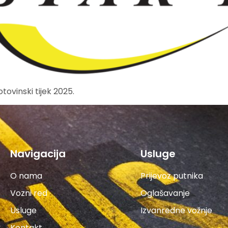
otovinski tijek 2025.
Navigacija
Usluge
O nama
Prijevoz putnika
Vozni red
Oglašavanje
Usluge
Izvanredne vožnje
Kontakt