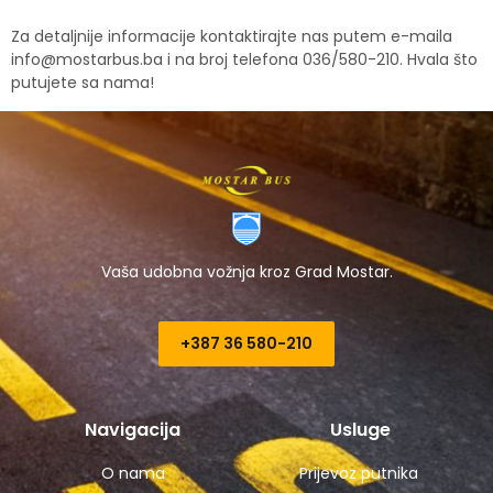
Za detaljnije informacije kontaktirajte nas putem e-maila
info@mostarbus.ba
i na broj telefona 036/580-210. Hvala što
putujete sa nama!
Vaša udobna vožnja kroz Grad Mostar.
+387 36 580-210​
Navigacija
Usluge
O nama
Prijevoz putnika