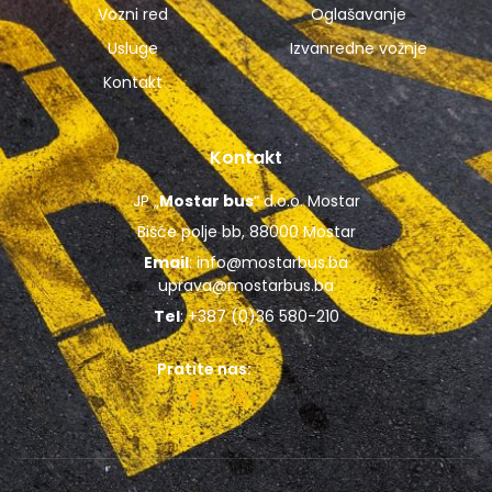
Vozni red
Oglašavanje
Usluge
Izvanredne vožnje
Kontakt
Kontakt
JP „
Mostar bus
“ d.o.o. Mostar
Bišće polje bb, 88000 Mostar
Email
:
info@mostarbus.ba
uprava@mostarbus.ba
Tel
: +387 (0)36 580-210
Pratite nas: