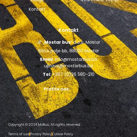
Kontakt
Kontakt
JP „
Mostar bus
“ d.o.o. Mostar
Bišće polje bb, 88000 Mostar
Email
:
info@mostarbus.ba
uprava@mostarbus.ba
Tel
: +387 (0)36 580-210
Pratite nas:
Copyright © 2024 MoBus, All rights reserved.
Terms of use
Privacy Policy
Cookie Policy