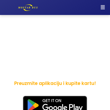
Putujte s lakoćom sa
Mostar Busom!
Naša usluga prevoza putnika garantuje Vam
udobno i sigurno putovanje do Vašeg
odredišta
Preuzmite aplikaciju i kupite kartu!