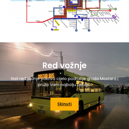
Red vožnje
Naš red vožnje pokriva cijelo područje grada Mostara i
pruža Vam najbolju uslugu.
Skinuti