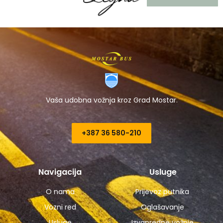
Vaša udobna vožnja kroz Grad Mostar.
+387 36 580-210​
Navigacija
Usluge
O nama
Prijevoz putnika
Vozni red
Oglašavanje
Usluge
Izvanredne vožnje