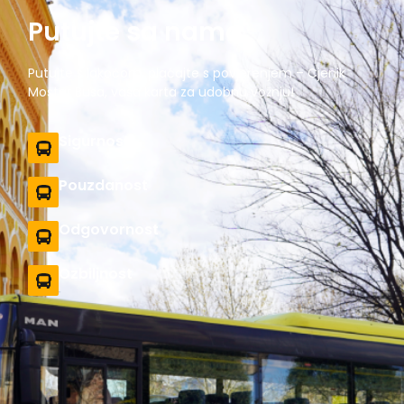
Putujte sa nama
Putujte s lakoćom, plaćajte s povjerenjem – Cjenik
Mostar Busa, vaša karta za udobnu vožnju!
Sigurnost
Pouzdanost
Odgovornost
Ozbiljnost