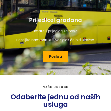
Prijedlozi građana
Imate li prijedlog za nas?
Pošaljite nam poruku i vaš glas će biti uvažen.
Poslati
NAŠE USLUGE
Odaberite jednu od naših
usluga