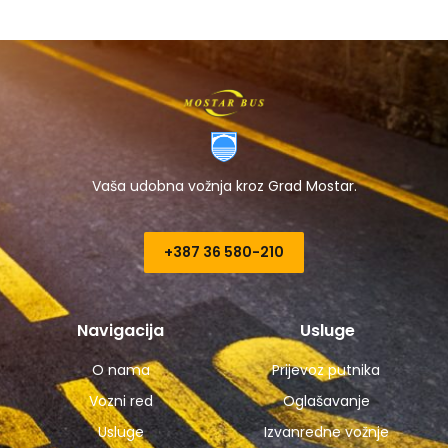
Vaša udobna vožnja kroz Grad Mostar.
+387 36 580-210​
Navigacija
Usluge
O nama
Prijevoz putnika
Vozni red
Oglašavanje
Usluge
Izvanredne vožnje