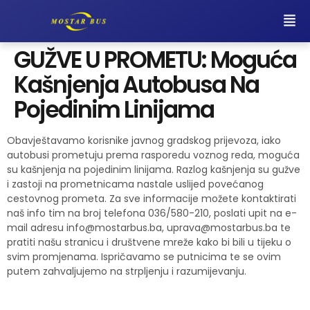
GUŽVE U PROMETU: Moguća
Kašnjenja Autobusa Na
Pojedinim Linijama
Obavještavamo korisnike javnog gradskog prijevoza, iako
autobusi prometuju prema rasporedu voznog reda, moguća
su kašnjenja na pojedinim linijama. Razlog kašnjenja su gužve
i zastoji na prometnicama nastale uslijed povećanog
cestovnog prometa. Za sve informacije možete kontaktirati
naš info tim na broj telefona 036/580-210, poslati upit na e-
mail adresu
info@mostarbus.ba
,
uprava@mostarbus.ba
te
pratiti našu stranicu i društvene mreže kako bi bili u tijeku o
svim promjenama. Ispričavamo se putnicima te se ovim
putem zahvaljujemo na strpljenju i razumijevanju.