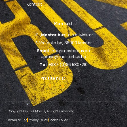
Kontakt
Kontakt
JP „
Mostar bus
“ d.o.o. Mostar
Bišće polje bb, 88000 Mostar
Email
:
info@mostarbus.ba
uprava@mostarbus.ba
Tel
: +387 (0)36 580-210
Pratite nas:
Copyright © 2024 MoBus, All rights reserved.
Terms of use
Privacy Policy
Cookie Policy