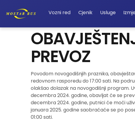
Vozni red
Cjenik
Usluge
Izmj
OBAVJEŠTENJ
PREVOZ
Povodom novogodišnjih praznika, obavještavam
redovnom rasporedu do 17:00 sati. Na podru
olakšao dolazak na novogodišnji program. Uvo
decembra 2024. godine, obavljat će se prevoz 
decembra 2024. godine, putnici će moći uživa
januara 2025. godine saobraćaće se po pose
01:00 sati.