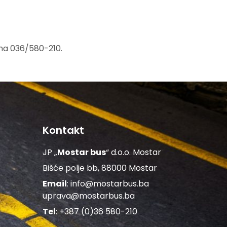
ona 036/580-210.
Kontakt
JP „
Mostar bus
“ d.o.o. Mostar
Bišće polje bb, 88000 Mostar
Email
:
info@mostarbus.ba
uprava@mostarbus.ba
Tel
: +387 (0)36 580-210