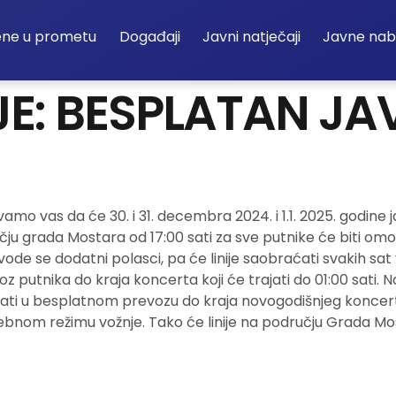
ene u prometu
Događaji
Javni natječaji
Javne na
E: BESPLATAN JA
o vas da će 30. i 31. decembra 2024. i 1.1. 2025. godine 
čju grada Mostara od 17:00 sati za sve putnike će biti o
de se dodatni polasci, pa će linije saobraćati svakih sat 
putnika do kraja koncerta koji će trajati do 01:00 sati. Na
ti u besplatnom prevozu do kraja novogodišnjeg koncerta koj
bnom režimu vožnje. Tako će linije na području Grada Mos