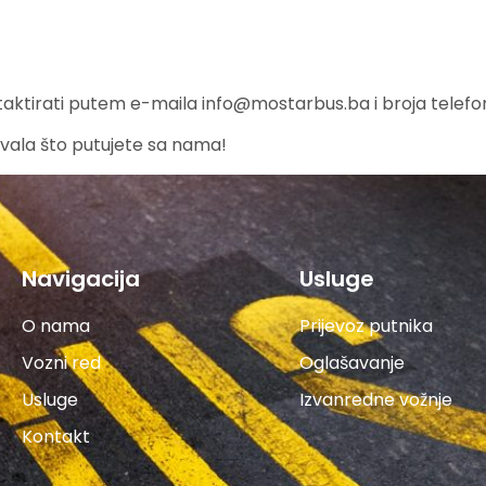
taktirati putem e-maila
info@mostarbus.ba
i broja telef
vala što putujete sa nama!
Navigacija
Usluge
O nama
Prijevoz putnika
Vozni red
Oglašavanje
Usluge
Izvanredne vožnje
Kontakt