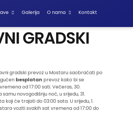
bave
Galerija
O nama
Kontakt
VNI GRADSKI
javni gradski prevoz u Mostaru saobraćati po
mogućen
besplatan
prevoz kako bi se
vremena od 17:00 sati. Večeras, 30.
 samu novogodišnju noć, u srijedu, 31.
i će trajati do 03:00 sata. U srijedu, 1.
tara voziti svakih sat vremena od 17:00 do