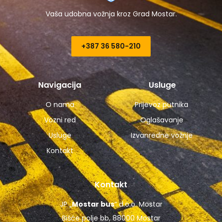
Vaša udobna vožnja kroz Grad Mostar.
+387 36 580-210​
Navigacija
Usluge
O nama
Prijevoz putnika
Vozni red
Oglašavanje
Usluge
Izvanredne vožnje
Kontakt
Kontakt
JP „
Mostar bus
“ d.o.o. Mostar
Bišće polje bb, 88000 Mostar