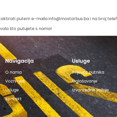
taktirati putem e-maila
info@mostarbus.ba
i na broj tel
vala što putujete s nama!
Navigacija
Usluge
O nama
Prijevoz putnika
Vozni red
Oglašavanje
Usluge
Izvanredne vožnje
Kontakt