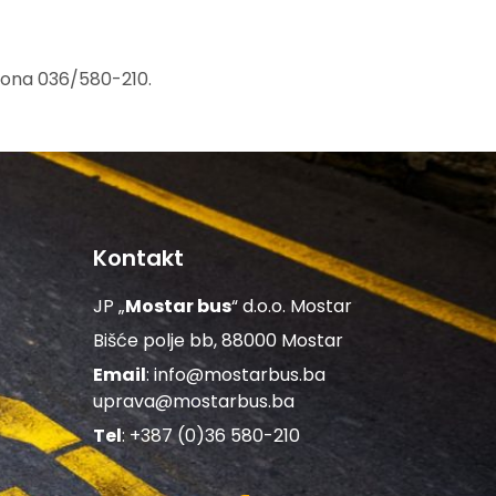
efona 036/580-210.
Kontakt
JP „
Mostar bus
“ d.o.o. Mostar
Bišće polje bb, 88000 Mostar
Email
:
info@mostarbus.ba
uprava@mostarbus.ba
Tel
: +387 (0)36 580-210