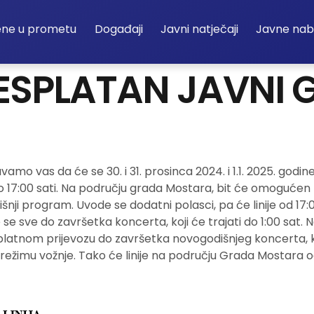
ene u prometu
Događaji
Javni natječaji
Javne na
BESPLATAN JAVNI 
o vas da će se 30. i 31. prosinca 2024. i 1.1. 2025. godine 
17:00 sati. Na području grada Mostara, bit će omogućen
šnji program. Uvode se dodatni polasci, pa će linije od 17
e se sve do završetka koncerta, koji će trajati do 1:00 sat.
platnom prijevozu do završetka novogodišnjeg koncerta, koji
žimu vožnje. Tako će linije na području Grada Mostara od 