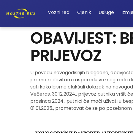
Vozni red
Cjenik
Usluge
Izmj
OBAVIJEST: 
PRIJEVOZ
U povodu novogodišnjih blagdana, obavještavam
prema redovitom rasporedu voznog reda do 
sati kako bismo olakšali dolazak na novogodi
Večeras, 30.12.2024., prijevoz putnika vršit ć
prosinca 2024., putnici će moći uživati u bes
01.01.2025., prometovat će se po posebnom re