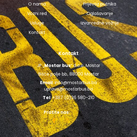
O nama
Prijevoz putnika
Vozni red
Oglašavanje
Usluge
Izvanredne vožnje
Kontakt
Kontakt
JP „
Mostar bus
“ d.o.o. Mostar
Bišće polje bb, 88000 Mostar
Email
:
info@mostarbus.ba
uprava@mostarbus.ba
Tel
: +387 (0)36 580-210
Pratite nas: