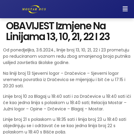
OBAVIJEST Izmjene Na
Linijama 13, 10, 21, 22 I 23
Od ponedjeljka, 3.6.2024., linije broj 13, 10, 21, 22 i 23 prometuju
po reduciranom voznom redu zbog smanjenog broja putnika
uslijed završetka školske godine.
Na liniji broj 13 Sjeverni logor – Dračevice – Sjeverni logor
vremena povratka iz Dračevica se mijenjaju i bit će u 17:15 i
20:20 sati.
Linije broj 10 za Blagaj u 18:40 sati i za Dračevice u 18:40 sati ići
će kao jedna linija s polaskom u 18:40 sati; Relacija Mostar –
Južni logor – Opine – Drčevice – Blagaj – Mostar.
Linije broj 21 s polaskom u 18:35 sati i linija broj 23 u 18:40 sati
objedinjuju se i održavat će se kao jedna linija broj 22 s
polaskom u 18:40 s Bišće polja.