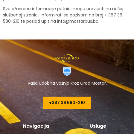
Sve ažurirane informacije putnici mogu provjeriti na našoj
službenoj stranici, informirati se pozivom na broj + 387 36
580-210 te poslati upit na
info@mostarbus.ba
.
Vaša udobna vožnja kroz Grad Mostar.
+387 36 580-210​
Navigacija
Usluge