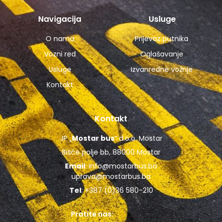
Navigacija
Usluge
O nama
Prijevoz putnika
Vozni red
Oglašavanje
Usluge
Izvanredne vožnje
Kontakt
Kontakt
JP „
Mostar bus
“ d.o.o. Mostar
Bišće polje bb, 88000 Mostar
Email
:
info@mostarbus.ba
uprava@mostarbus.ba
Tel
: +387 (0)36 580-210
Pratite nas: