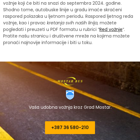
vožnje koji će biti na snazi ​​do septembra 2024. godine.
Shodno tome, autobuske linije u gradu imaće skraćeni
raspored polazaka u ljetnom periodu. Raspored ljetnog reda
vožnje, kao i pravac
kretanja svih naših linija,
možete
pogledati i preuzeti u PDF formatu u rubrici “
Red vožnje
“.
Pratite našu stranicu i društvene mreže na kojima možete
pronaći najnovije informacije i biti u toku.
Vaša udobna vožnja kroz Grad Mostar.
+387 36 580-210​