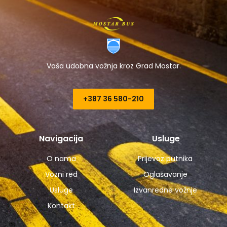
Vaša udobna vožnja kroz Grad Mostar.
+387 36 580-210​
Navigacija
Usluge
O nama
Prijevoz putnika
Vozni red
Oglašavanje
Usluge
Izvanredne vožnje
Kontakt