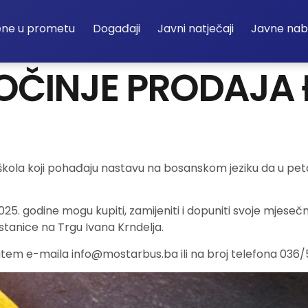
ene u prometu
Događaji
Javni natječaji
Javne na
POČINJE PRODAJA
kola koji pohađaju nastavu na bosanskom jeziku da u peta
025. godine mogu kupiti, zamijeniti i dopuniti svoje mjese
stanice na Trgu Ivana Krndelja.
 putem e-maila
info@mostarbus.ba
ili na broj telefona 036