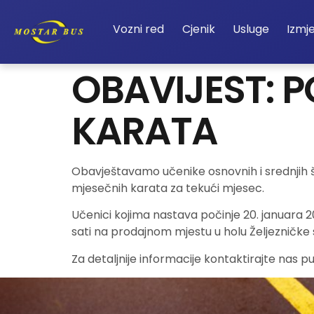
Vozni red
Cjenik
Usluge
Izmj
OBAVIJEST: 
KARATA
Obavještavamo učenike osnovnih i srednjih š
mjesečnih karata za tekući mjesec.
Učenici kojima nastava počinje 20. januara 2
sati na prodajnom mjestu u holu Željezničke 
Za detaljnije informacije kontaktirajte nas