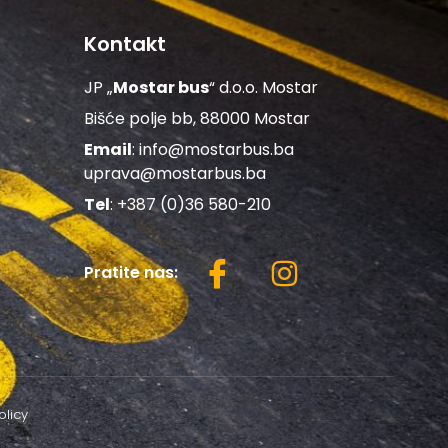
Kontakt
JP „
Mostar bus
“ d.o.o. Mostar
Bišće polje bb, 88000 Mostar
Email
:
info@mostarbus.ba
uprava@mostarbus.ba
Tel
: +387 (0)36 580-210
Pratite nas:
olicy