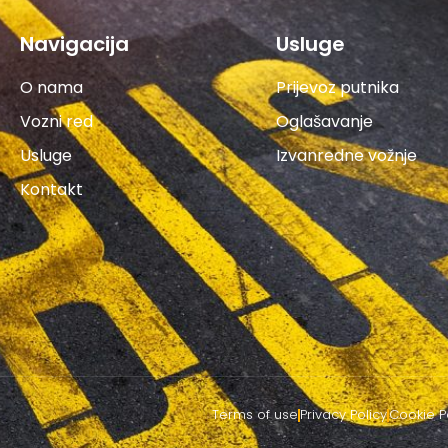
Navigacija
Usluge
O nama
Prijevoz putnika
Vozni red
Oglašavanje
Usluge
Izvanredne vožnje
Kontakt
Terms of use
Privacy Policy
Cookie P