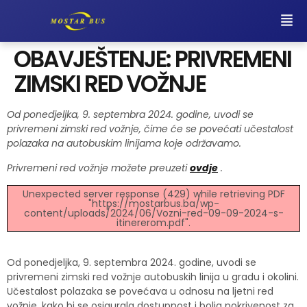
OBAVJEŠTENJE: PRIVREMENI
ZIMSKI RED VOŽNJE
Od ponedjeljka, 9. septembra 2024. godine, uvodi se
privremeni zimski red vožnje, čime će se povećati učestalost
polazaka na autobuskim linijama koje održavamo.
Privremeni red vožnje možete preuzeti
ovdje
.
Unexpected server response (429) while retrieving PDF
"https://mostarbus.ba/wp-
content/uploads/2024/06/Vozni-red-09-09-2024-s-
itinererom.pdf".
Od ponedjeljka, 9. septembra 2024. godine, uvodi se
privremeni zimski red vožnje autobuskih linija u gradu i okolini.
Učestalost polazaka se povećava u odnosu na ljetni red
vožnje, kako bi se osigurala dostupnost i bolja pokrivenost za