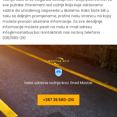
sve putnike. Privremeni red vožnje linija koje održavamo
važiće do utvrđenog rasporeda u školama. Kako biste bili u
toku sa daljnjim promjenama, pratite našu stranicu na kojoj
možete pronaći ažurirane informacije. Za sve detaljnije
informacije možete pisati na našu e-mail adresu
info@mostarbus.ba
i kontaktirati nas na broj telefona
036/580-210.
Vaša udobna vožnja kroz Grad Mostar.
+387 36 580-210​