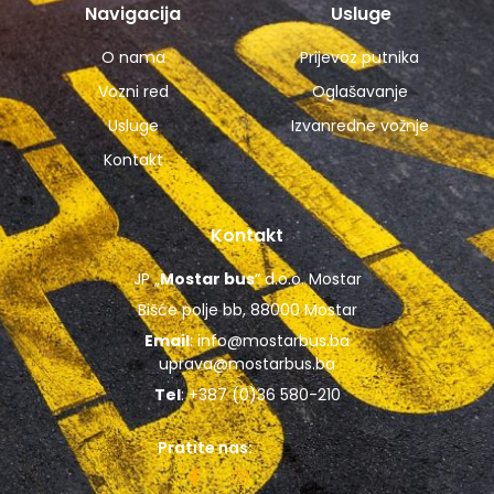
Navigacija
Usluge
O nama
Prijevoz putnika
Vozni red
Oglašavanje
Usluge
Izvanredne vožnje
Kontakt
Kontakt
JP „
Mostar bus
“ d.o.o. Mostar
Bišće polje bb, 88000 Mostar
Email
:
info@mostarbus.ba
uprava@mostarbus.ba
Tel
: +387 (0)36 580-210
Pratite nas: