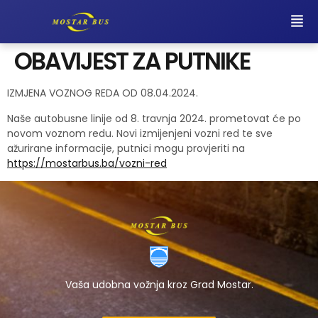
OBAVIJEST ZA PUTNIKE
IZMJENA VOZNOG REDA OD 08.04.2024.
Naše autobusne linije od 8. travnja 2024. prometovat će po
novom voznom redu. Novi izmijenjeni vozni red te sve
ažurirane informacije, putnici mogu provjeriti na
https://mostarbus.ba/vozni-red
Vaša udobna vožnja kroz Grad Mostar.