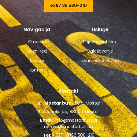
+387 36 580-210​
Navigacija
Usluge
O nama
Prijevoz putnika
Vozni red
Oglašavanje
Usluge
Izvanredne vožnje
Kontakt
Kontakt
JP „
Mostar bus
“ d.o.o. Mostar
Bišće polje bb, 88000 Mostar
Email
:
info@mostarbus.ba
uprava@mostarbus.ba
Tel
: +387 (0)36 580-210