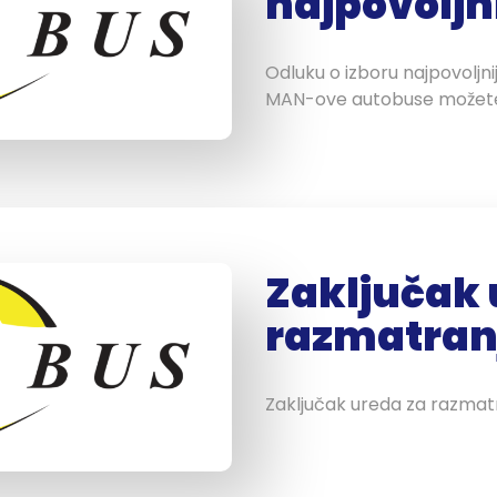
najpovoljn
Odluku o izboru najpovoljni
MAN-ove autobuse možete 
Zaključak 
razmatranj
Zaključak ureda za razmatr