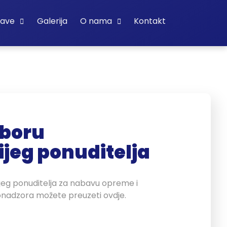
bave
Galerija
O nama
Kontakt
zboru
ijeg ponuditelja
ijeg ponuditelja za nabavu opreme i
nadzora možete preuzeti ovdje.