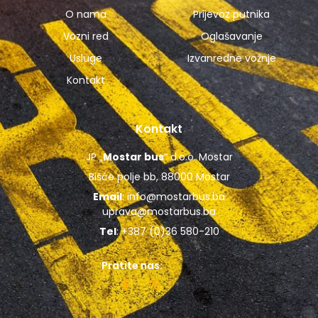
O nama
Prijevoz putnika
Vozni red
Oglašavanje
Usluge
Izvanredne vožnje
Kontakt
Kontakt
JP „
Mostar bus
“ d.o.o. Mostar
Bišće polje bb, 88000 Mostar
Email
:
info@mostarbus.ba
uprava@mostarbus.ba
Tel
: +387 (0)36 580-210
Pratite nas: