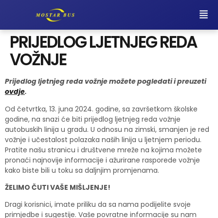
PRIJEDLOG LJETNJEG REDA
VOŽNJE
Prijedlog ljetnjeg reda vožnje možete pogledati i preuzeti
ovdje
.
Od četvrtka, 13. juna 2024. godine, sa završetkom školske
godine, na snazi ​​će biti prijedlog ljetnjeg reda vožnje
autobuskih linija u gradu. U odnosu na zimski, smanjen je red
vožnje i učestalost polazaka naših linija u ljetnjem periodu.
Pratite našu stranicu i društvene mreže na kojima možete
pronaći najnovije informacije i ažurirane rasporede vožnje
kako biste bili u toku sa daljnjim promjenama.
ŽELIMO ČUTI VAŠE MIŠLJENJE!
Dragi korisnici, imate priliku da sa nama podijelite svoje
primjedbe i sugestije. Vaše povratne informacije su nam