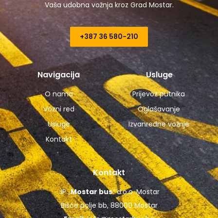
Vaša udobna vožnja kroz Grad Mostar.
+387 36 580-210​
Navigacija
Usluge
O nama
Prijevoz putnika
Vozni red
Oglašavanje
Usluge
Izvanredne vožnje
Kontakt
Kontakt
JP „
Mostar bus
“ d.o.o. Mostar
Bišće polje bb, 88000 Mostar