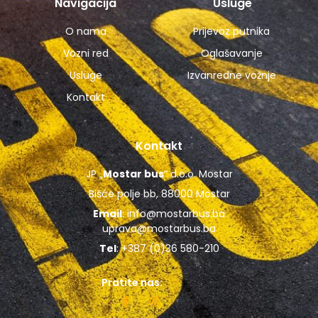
Navigacija
Usluge
O nama
Prijevoz putnika
Vozni red
Oglašavanje
Usluge
Izvanredne vožnje
Kontakt
Kontakt
JP „
Mostar bus
“ d.o.o. Mostar
Bišće polje bb, 88000 Mostar
Email
:
info@mostarbus.ba
uprava@mostarbus.ba
Tel
: +387 (0)36 580-210
Pratite nas: