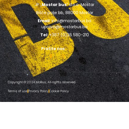
JP „
Mostar bus
“ d.o.o. Mostar
Bišće polje bb, 88000 Mostar
Email
:
info@mostarbus.ba
uprava@mostarbus.ba
Tel
: +387 (0)36 580-210
Pratite nas:
Copyright © 2024 MoBus, All rights reserved.
Terms of use
Privacy Policy
Cookie Policy