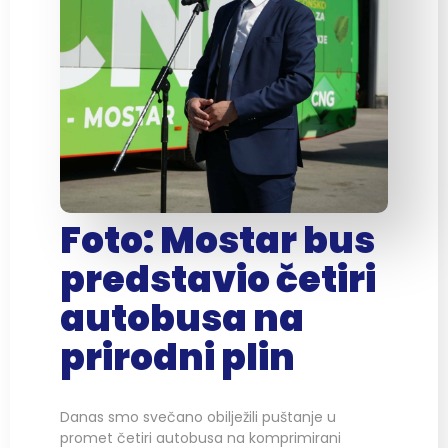
Foto: Mostar bus
predstavio četiri
autobusa na
prirodni plin
Danas smo svečano obilježili puštanje u
promet četiri autobusa na komprimirani