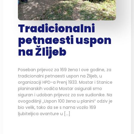
Tradicionalni
petnaesti uspon
na Žlijeb
Poseban prijevoz za 169 žena I ove godine, za
tradicionalni petnaesti uspon na Žlijeb, u
organizaciji HPD-a Prenj 1933. Mostar i Stanice
planinarskih vodiča Mostar osigurali smo
siguran i udoban prijevoz za sve sudionike. Na
ovogodišnji „Uspon 100 žena u planini“ odziv je
bio velik, tako da se s nama vozilo 169
ljubiteljica avanture u […]