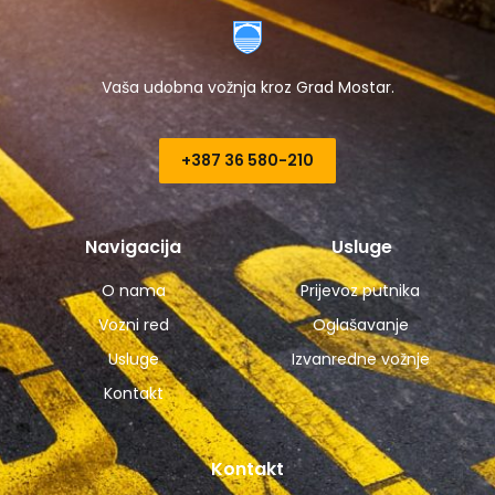
Vaša udobna vožnja kroz Grad Mostar.
+387 36 580-210​
Navigacija
Usluge
O nama
Prijevoz putnika
Vozni red
Oglašavanje
Usluge
Izvanredne vožnje
Kontakt
Kontakt