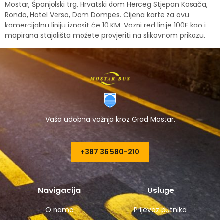
Mostar, Španjolski trg, Hrvatski dom Herceg Stjepan Kosača,
Rondo, Hotel Verso, Dom Dompes. Cijena karte za ovu
komercijalnu liniju iznosit će 10 KM. Vozni red linije 100E kao i
mapirana stajališta možete provjeriti na slikovnom prikazu.
Vaša udobna vožnja kroz Grad Mostar.
+387 36 580-210​
Navigacija
Usluge
O nama
Prijevoz putnika