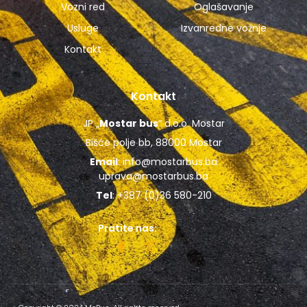
Vozni red
Oglašavanje
Usluge
Izvanredne vožnje
Kontakt
Kontakt
JP „
Mostar bus
“ d.o.o. Mostar
Bišće polje bb, 88000 Mostar
Email
:
info@mostarbus.ba
uprava@mostarbus.ba
Tel
: +387 (0)36 580-210
Pratite nas: