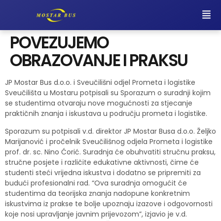
POVEZUJEMO
OBRAZOVANJE I PRAKSU
JP Mostar Bus d.o.o. i Sveučilišni odjel Prometa i logistike
Sveučilišta u Mostaru potpisali su Sporazum o suradnji kojim
se studentima otvaraju nove mogućnosti za stjecanje
praktičnih znanja i iskustava u području prometa i logistike.
Sporazum su potpisali v.d. direktor JP Mostar Busa d.o.o. Željko
Marijanović i pročelnik Sveučilišnog odjela Prometa i logistike
prof. dr. sc. Nino Ćorić. Suradnja će obuhvatiti stručnu praksu,
stručne posjete i različite edukativne aktivnosti, čime će
studenti steći vrijedna iskustva i dodatno se pripremiti za
budući profesionalni rad. “Ova suradnja omogućit će
studentima da teorijska znanja nadopune konkretnim
iskustvima iz prakse te bolje upoznaju izazove i odgovornosti
koje nosi upravljanje javnim prijevozom”, izjavio je v.d.