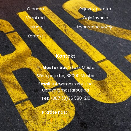
O nama
Prijevoz putnika
Vozni red
Oglašavanje
Usluge
Izvanredne vožnje
Kontakt
Kontakt
JP „
Mostar bus
“ d.o.o. Mostar
Bišće polje bb, 88000 Mostar
Email
:
info@mostarbus.ba
uprava@mostarbus.ba
Tel
: +387 (0)36 580-210
Pratite nas: