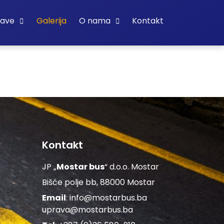
bave
Galerija
O nama
Kontakt
Kontakt
JP „
Mostar bus
“ d.o.o. Mostar
Bišće polje bb, 88000 Mostar
Email
:
info@mostarbus.ba
uprava@mostarbus.ba