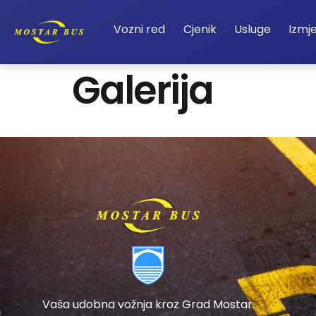
Vozni red
Cjenik
Usluge
Izmj
Galerija
Vaša udobna vožnja kroz Grad Mostar.