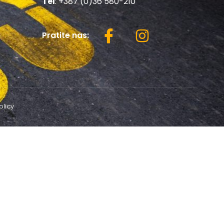
Tel
: +387 (0)36 580-210
Pratite nas:
olicy