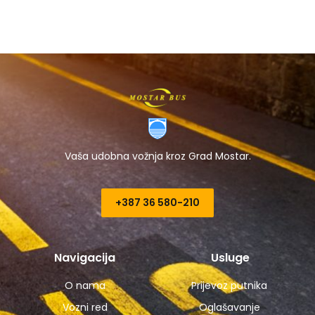
Vaša udobna vožnja kroz Grad Mostar.
+387 36 580-210​
Navigacija
Usluge
O nama
Prijevoz putnika
Vozni red
Oglašavanje