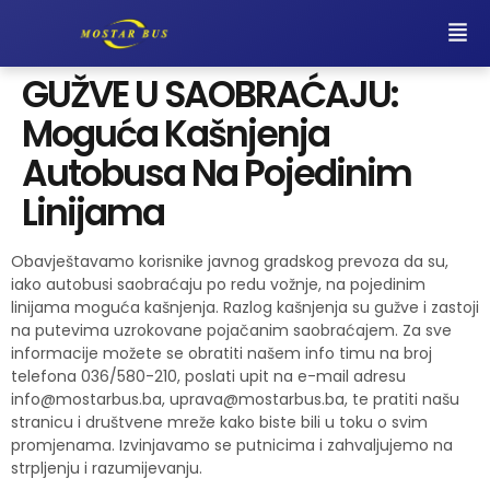
GUŽVE U SAOBRAĆAJU:
Moguća Kašnjenja
Autobusa Na Pojedinim
Linijama
Obavještavamo korisnike javnog gradskog prevoza da su,
iako autobusi saobraćaju po redu vožnje, na pojedinim
linijama moguća kašnjenja. Razlog kašnjenja su gužve i zastoji
na putevima uzrokovane pojačanim saobraćajem. Za sve
informacije možete se obratiti našem info timu na broj
telefona 036/580-210, poslati upit na e-mail adresu
info@mostarbus.ba
,
uprava@mostarbus.ba
, te pratiti našu
stranicu i društvene mreže kako biste bili u toku o svim
promjenama. Izvinjavamo se putnicima i zahvaljujemo na
strpljenju i razumijevanju.