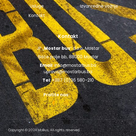
Usluge
Izvanredne vožnje
Kontakt
Kontakt
JP „
Mostar bus
“ d.o.o. Mostar
Bišće polje bb, 88000 Mostar
Email
:
info@mostarbus.ba
uprava@mostarbus.ba
Tel
: +387 (0)36 580-210
Pratite nas:
Copyright © 2024 MoBus, All rights reserved.