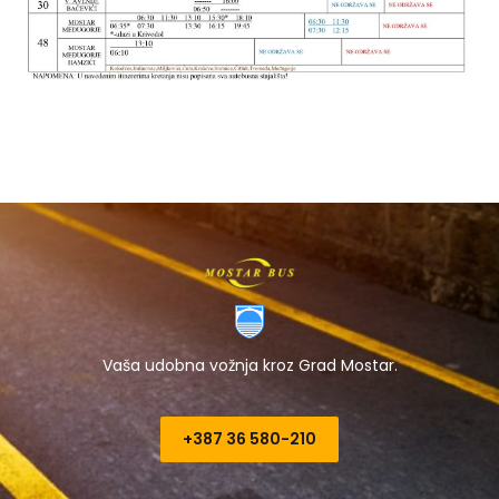
Vaša udobna vožnja kroz Grad Mostar.
+387 36 580-210​