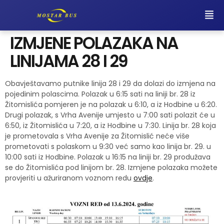
IZMJENE POLAZAKA NA
LINIJAMA 28 I 29
Obavještavamo putnike linija 28 i 29 da dolazi do izmjena na
pojedinim polascima. Polazak u 6:15 sati na liniji br. 28 iz
Žitomislića pomjeren je na polazak u 6:10, a iz Hodbine u 6:20.
Drugi polazak, s Vrha Avenije umjesto u 7:00 sati polazit će u
6:50, iz Žitomislića u 7:20, a iz Hodbine u 7:30. Linija br. 28 koja
je prometovala s Vrha Avenije za Žitomislić neće više
prometovati s polaskom u 9:30 već samo kao linija br. 29. u
10:00 sati iz Hodbine. Polazak u 16:15 na liniji br. 29 produžava
se do Žitomislića pod linijom br. 28. Izmjene polazaka možete
provjeriti u ažuriranom voznom redu
ovdje
.