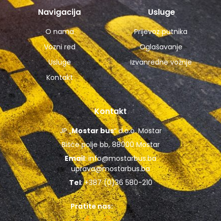
Navigacija
Usluge
O nama
Prijevoz putnika
Vozni red
Oglašavanje
Usluge
Izvanredne vožnje
Kontakt
Kontakt
JP „
Mostar bus
“ d.o.o. Mostar
Bišće polje bb, 88000 Mostar
Email
:
info@mostarbus.ba
uprava@mostarbus.ba
Tel
: +387 (0)36 580-210
Pratite nas: