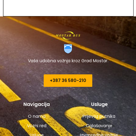
Vaša udobna vožnja kroz Grad Mostar.
+387 36 580-210​
Navigacija
Usluge
O nama
Prijevoz putnika
Vozni red
Oglašavanje
Usluge
Izvanredne vožnje