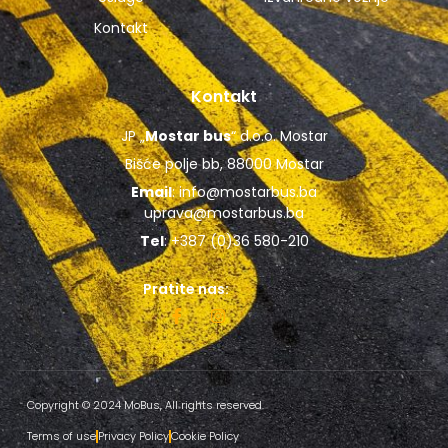
Kontakt
Kontakt
JP „
Mostar bus
“ d.o.o. Mostar
Bišće polje bb, 88000 Mostar
Email
:
info@mostarbus.ba
uprava@mostarbus.ba
Tel
: +387 (0)36 580-210
Pratite nas:
Copyright © 2024 MoBus, All rights reserved.
Terms of use
Privacy Policy
Cookie Policy