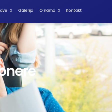
bave
Galerija
O nama
Kontakt
ionere