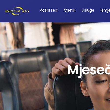
Vozni red
Cjenik
Usluge
Izmj
Mjeseč