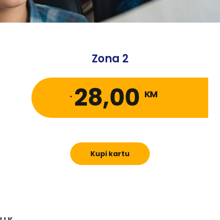
Zona 2
28,00
.
KM
Kupi kartu