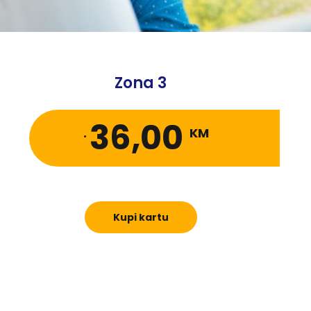
Zona 3
36,00
.
KM
Kupi kartu