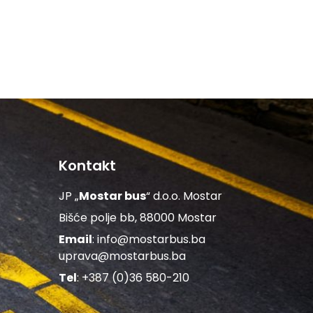
Kontakt
JP „
Mostar bus
“ d.o.o. Mostar
Bišće polje bb, 88000 Mostar
Email
:
info@mostarbus.ba
uprava@mostarbus.ba
Tel
: +387 (0)36 580-210