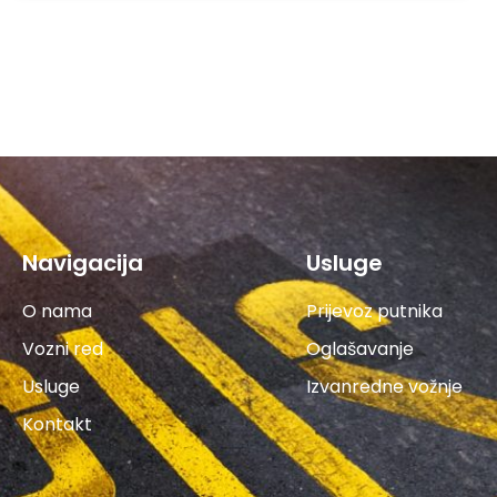
Navigacija
Usluge
O nama
Prijevoz putnika
Vozni red
Oglašavanje
Usluge
Izvanredne vožnje
Kontakt