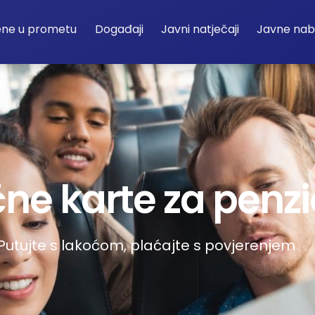
ene u prometu
Događaji
Javni natječaji
Javne na
ne karte za penz
Putujte s lakoćom, plaćajte s povjerenjem