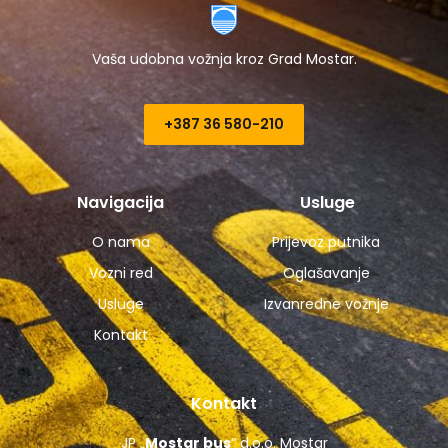
Vaša udobna vožnja kroz Grad Mostar.
+387 36 580-210​
Navigacija
Usluge
O nama
Prijevoz putnika
Vozni red
Oglašavanje
Usluge
Izvanredne vožnje
Kontakt
Kontakt
JP „
Mostar bus
“ d.o.o. Mostar