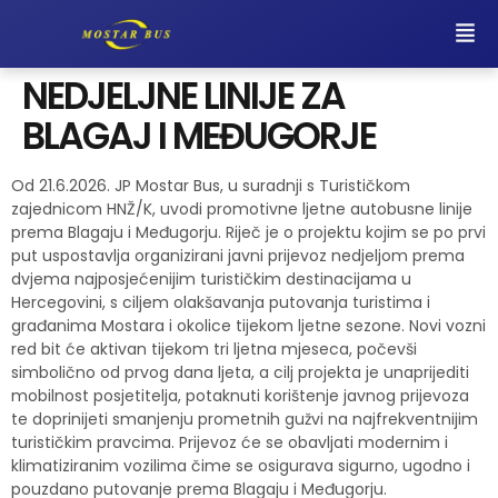
NEDJELJNE LINIJE ZA
BLAGAJ I MEĐUGORJE
Od 21.6.2026. JP Mostar Bus, u suradnji s Turističkom
zajednicom HNŽ/K, uvodi promotivne ljetne autobusne linije
prema Blagaju i Međugorju. Riječ je o projektu kojim se po prvi
put uspostavlja organizirani javni prijevoz nedjeljom prema
dvjema najposjećenijim turističkim destinacijama u
Hercegovini, s ciljem olakšavanja putovanja turistima i
građanima Mostara i okolice tijekom ljetne sezone. Novi vozni
red bit će aktivan tijekom tri ljetna mjeseca, počevši
simbolično od prvog dana ljeta, a cilj projekta je unaprijediti
mobilnost posjetitelja, potaknuti korištenje javnog prijevoza
te doprinijeti smanjenju prometnih gužvi na najfrekventnijim
turističkim pravcima. Prijevoz će se obavljati modernim i
klimatiziranim vozilima čime se osigurava sigurno, ugodno i
pouzdano putovanje prema Blagaju i Međugorju.