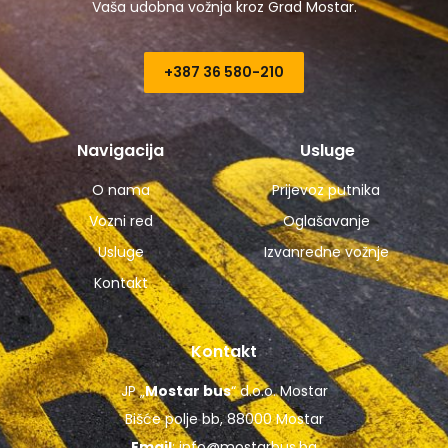
Vaša udobna vožnja kroz Grad Mostar.
+387 36 580-210​
Navigacija
Usluge
O nama
Prijevoz putnika
Vozni red
Oglašavanje
Usluge
Izvanredne vožnje
Kontakt
Kontakt
JP „
Mostar bus
“ d.o.o. Mostar
Bišće polje bb, 88000 Mostar
Email
:
info@mostarbus.ba