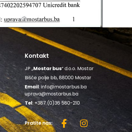
Kontakt
JP „
Mostar bus
“ d.o.o. Mostar
Bišće polje bb, 88000 Mostar
Email
:
info@mostarbus.ba
uprava@mostarbus.ba
Tel
: +387 (0)36 580-210
Pratite nas: