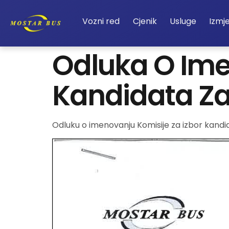
Vozni red
Cjenik
Usluge
Izmj
Odluka O Ime
Kandidata Za
Odluku o imenovanju Komisije za izbor kandi