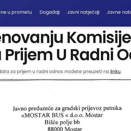
ene u prometu
Događaji
Javni natječaji
Javne na
novanju Komisije 
 Prijem U Radni 
data za prijem u radni odnos možete preuzeti na
linku
.