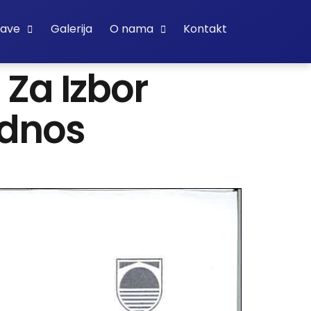
bave
Galerija
O nama
Kontakt
Za Izbor
Odnos