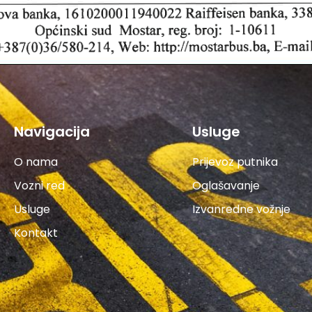
Navigacija
Usluge
O nama
Prijevoz putnika
Vozni red
Oglašavanje
Usluge
Izvanredne vožnje
Kontakt