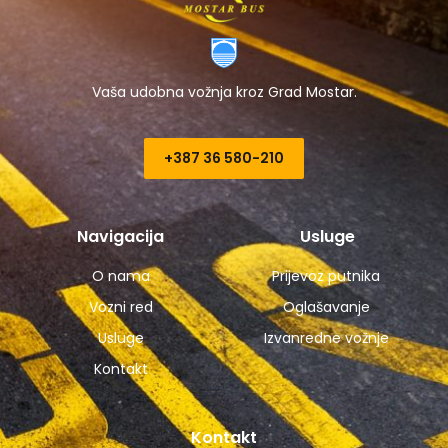
Vaša udobna vožnja kroz Grad Mostar.
+387 36 580-210​
Navigacija
Usluge
O nama
Prijevoz putnika
Vozni red
Oglašavanje
Usluge
Izvanredne vožnje
Kontakt
Kontakt