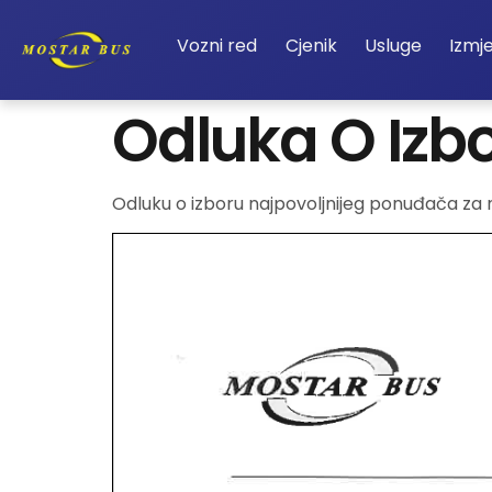
Vozni red
Cjenik
Usluge
Izmj
Odluka O Izb
Odluku o izboru najpovoljnijeg ponuđača z