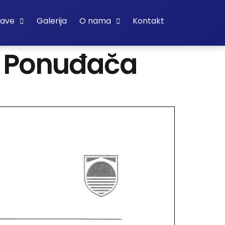
bave
Galerija
O nama
Kontakt
g Ponuđača