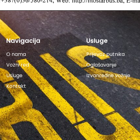
Navigacija
Usluge
O nama
Prijevoz putnika
Vozni red
Oglašavanje
Usluge
Izvanredne vožnje
Kontakt