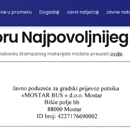
ene u prometu
Događaji
Javni natječaji
Javne na
oru Najpovoljnije
a nabavku štampanog materijala možete preuzeti
ovdje
.