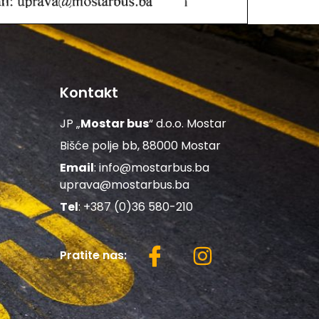
Kontakt
JP „
Mostar bus
“ d.o.o. Mostar
Bišće polje bb, 88000 Mostar
Email
:
info@mostarbus.ba
uprava@mostarbus.ba
Tel
: +387 (0)36 580-210
Pratite nas: