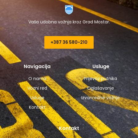
Vaša udobna vožnja kroz Grad Mostar.
+387 36 580-210​
Navigacija
Usluge
O nama
Prijevoz putnika
Vozni red
Oglašavanje
Usluge
Izvanredne vožnje
Kontakt
Kontakt