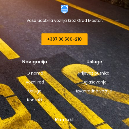
Vaša udobna vožnja kroz Grad Mostar.
+387 36 580-210​
Navigacija
Usluge
O nama
Prijevoz putnika
Vozni red
Oglašavanje
Usluge
Izvanredne vožnje
Kontakt
Kontakt