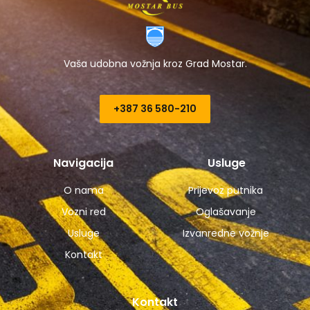
Vaša udobna vožnja kroz Grad Mostar.
+387 36 580-210​
Navigacija
Usluge
O nama
Prijevoz putnika
Vozni red
Oglašavanje
Usluge
Izvanredne vožnje
Kontakt
Kontakt