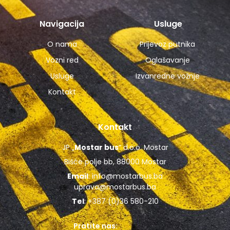
Navigacija
Usluge
O nama
Prijevoz putnika
Vozni red
Oglašavanje
Usluge
Izvanredne vožnje
Kontakt
Kontakt
JP „
Mostar bus
“ d.o.o. Mostar
Bišće polje bb, 88000 Mostar
Email
:
info@mostarbus.ba
uprava@mostarbus.ba
Tel
: +387 (0)36 580-210
Pratite nas: