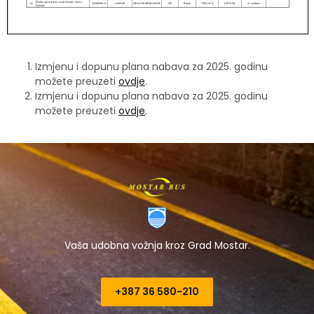
Izmjenu i dopunu plana nabava za 2025. godinu
možete preuzeti
ovdje
.
Izmjenu i dopunu plana nabava za 2025. godinu
možete preuzeti
ovdje
.
Vaša udobna vožnja kroz Grad Mostar.
+387 36 580-210​