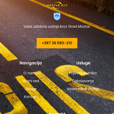
Vaša udobna vožnja kroz Grad Mostar.
+387 36 580-210​
Navigacija
Usluge
O nama
Prijevoz putnika
Vozni red
Oglašavanje
Usluge
Izvanredne vožnje
Kontakt