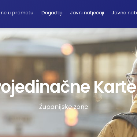
ene u prometu
Događaji
Javni natječaji
Javne na
ojedinačne Karte
Županijske zone