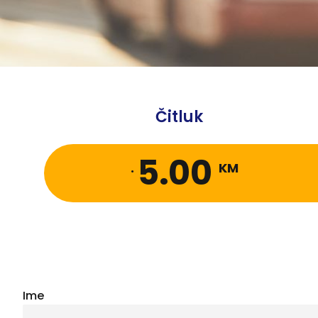
Čitluk
5.00
.
KM
Ime