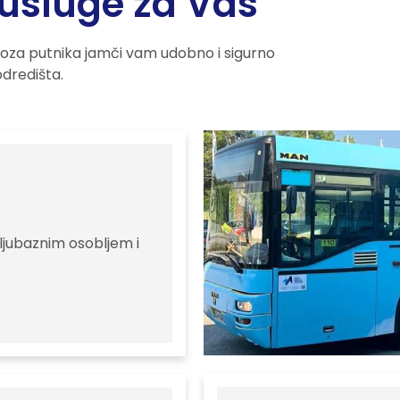
usluge za Vas
voza putnika jamči vam udobno i sigurno
dredišta.
ljubaznim osobljem i