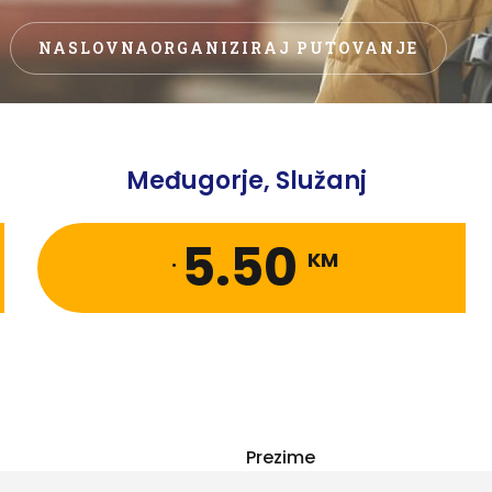
NASLOVNA
ORGANIZIRAJ PUTOVANJE
Međugorje, Služanj
5.50
.
KM
Prezime