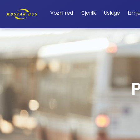
Vozni red
Cjenik
Usluge
Izmj
P