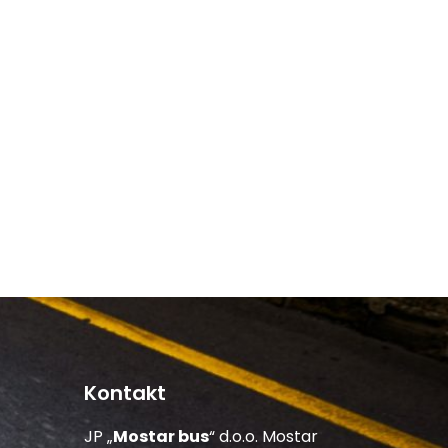
Kontakt
JP „
Mostar bus
“ d.o.o. Mostar