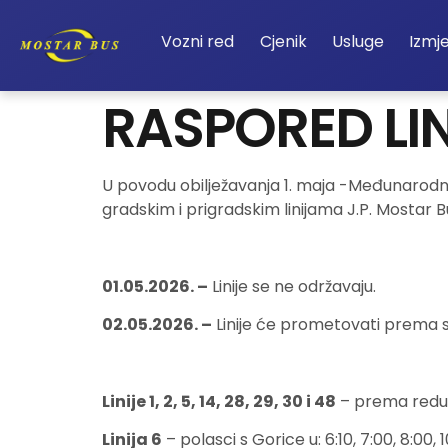
Vozni red
Cjenik
Usluge
Izmj
RASPORED LINI
U povodu obilježavanja 1. maja -Međunarodno
gradskim i prigradskim linijama J.P. Mostar B
01.05.2026. –
Linije se ne održavaju.
02.05.2026. –
Linije će prometovati prema 
Linije 1, 2, 5, 14, 28, 29, 30 i 48
– prema redu 
Linija 6
– polasci s Gorice u: 6:10, 7:00, 8:00, 10: