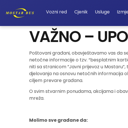
Vozni red
Cjenik
Usluge
Izmj
VAŽNO – UPO
Poštovani građani, obavještavamo vas da se n
netočne informacije o tzv. “besplatnim kart
niti sa stranicom ”Javni prijevoz u Mostaru”
djelovanja na osnovu netočnih informacija obja
ciljem prevare građana.
O svim stvarnim ponudama, akcijama i obavij
mreža.
Molimo sve građane da: