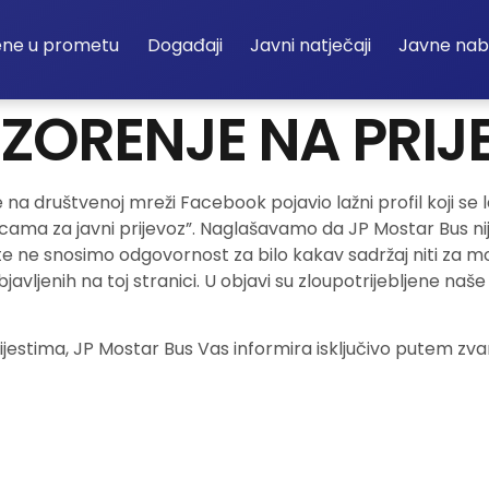
ene u prometu
Događaji
Javni natječaji
Javne na
ZORENJE NA PRIJ
a društvenoj mreži Facebook pojavio lažni profil koji se la
icama za javni prijevoz”. Naglašavamo da JP Mostar Bus n
, te ne snosimo odgovornost za bilo kakav sadržaj niti za m
vljenih na toj stranici. U objavi su zloupotrijebljene naše 
estima, JP Mostar Bus Vas informira isključivo putem zva