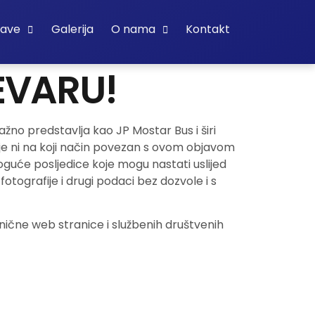
bave
Galerija
O nama
Kontakt
EVARU!
žno predstavlja kao JP Mostar Bus i širi
ije ni na koji način povezan s ovom objavom
oguće posljedice koje mogu nastati uslijed
fotografije i drugi podaci bez dozvole i s
nične web stranice i službenih društvenih