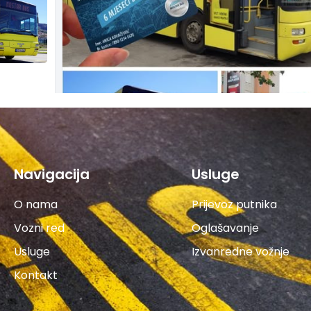
Navigacija
Usluge
O nama
Prijevoz putnika
Vozni red
Oglašavanje
Usluge
Izvanredne vožnje
Kontakt