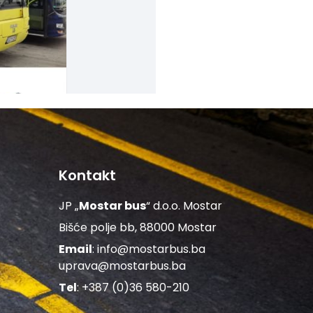
Kontakt
JP „
Mostar bus
“ d.o.o. Mostar
Bišće polje bb, 88000 Mostar
Email
:
info@mostarbus.ba
uprava@mostarbus.ba
Tel
: +387 (0)36 580-210