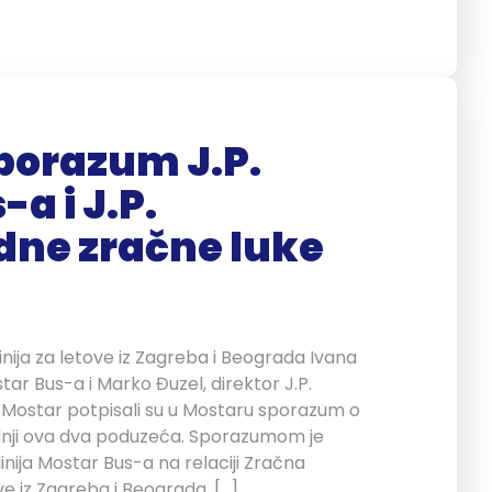
porazum J.P.
a i J.P.
ne zračne luke
nija za letove iz Zagreba i Beograda Ivana
star Bus-a i Marko Đuzel, direktor J.P.
Mostar potpisali su u Mostaru sporazum o
dnji ova dva poduzeća. Sporazumom je
nija Mostar Bus-a na relaciji Zračna
e iz Zagreba i Beograda. […]