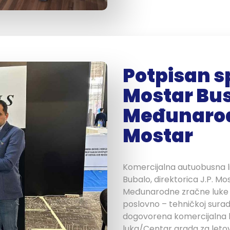
Potpisan s
Mostar Bus-
Međunarod
Mostar
Komercijalna autuobusna li
Bubalo, direktorica J.P. Mo
Međunarodne zračne luke 
poslovno – tehničkoj sura
dogovorena komercijalna li
luka/Centar grada za letov