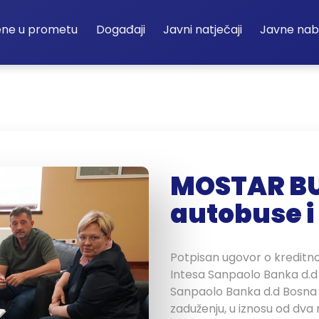
ene u prometu
Događaji
Javni natječaji
Javne na
MOSTAR BU
autobuse i 
Potpisan ugovor o kreditno
Intesa Sanpaolo Banka d.d 
Sanpaolo Banka d.d Bosna 
zaduženju, u iznosu od dva 