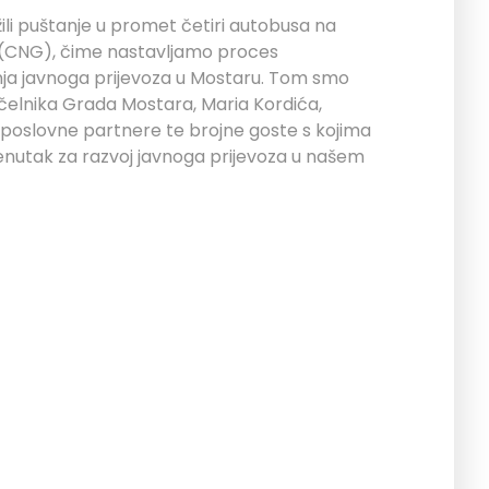
li puštanje u promet četiri autobusa na
n (CNG), čime nastavljamo proces
nja javnoga prijevoza u Mostaru. Tom smo
čelnika Grada Mostara, Maria Kordića,
 poslovne partnere te brojne goste s kojima
trenutak za razvoj javnoga prijevoza u našem