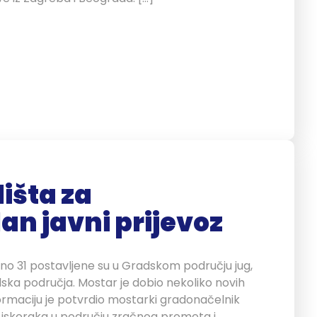
išta za
an javni prijevoz
no 31 postavljene su u Gradskom području jug,
adska područja. Mostar je dobio nekoliko novih
formaciju je potvrdio mostarki gradonačelnik
h iskoraka u području zračnog prometa i