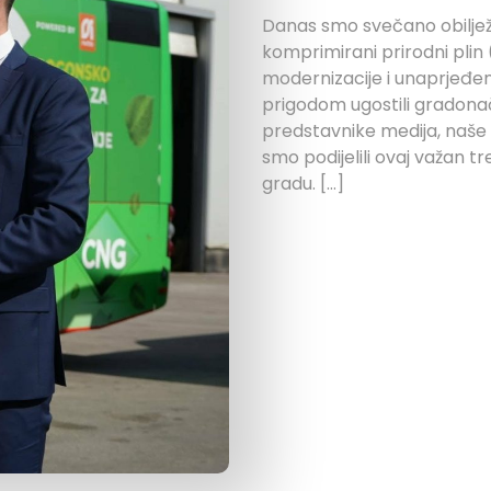
Danas smo svečano obilježi
komprimirani prirodni pli
modernizacije i unaprjeđe
prigodom ugostili gradona
predstavnike medija, naše
smo podijelili ovaj važan 
gradu. […]