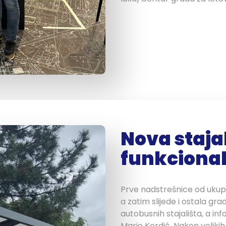
Nova stajal
funkcional
Prve nadstrešnice od ukup
a zatim slijede i ostala gr
autobusnih stajališta, a in
Mario Kordić. Nakon veliki