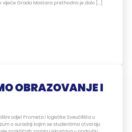
o vijeće Grada Mostara prethodno je dalo […]
MO OBRAZOVANJE I
lišni odjel Prometa i logistike Sveučilišta u
zum o suradnji kojim se studentima otvaraju
je praktičnih znanja i iskustava u području