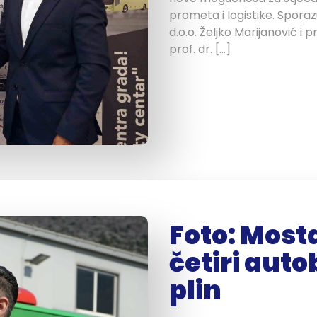
prometa i logistike. Sporaz
d.o.o. Željko Marijanović i 
prof. dr. […]
Foto: Most
četiri auto
plin