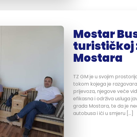
Mostar Bus
turističkoj
Mostara
TZ GM je u svojim prostor
tokom kojega je razgovara
prijevoza, njegove veće vidl
efikasna i održiva usluga j
grada Mostara, te da je n
autobusa i ići u smjeru […]