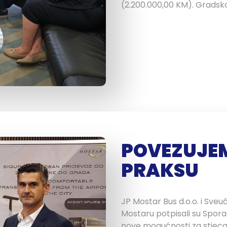
(2.200.000,00 KM). Gradsk
POVEZUJE
PRAKSU
JP Mostar Bus d.o.o. i Sveuči
Mostaru potpisali su Spora
nove mogućnosti za stjecan