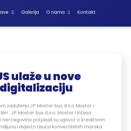
bave
Galerija
O nama
Kontakt
S ulaže u nove
digitalizaciju
m zaduženju JP Mostar bus d.o.o Mostar i
BiH JP Mostar bus d.o.o. Mostar i Intesa
i Hercegovina potpisali su ugovor o kreditnom
milijuna i dvjesto tisuća konvertibilnih maraka